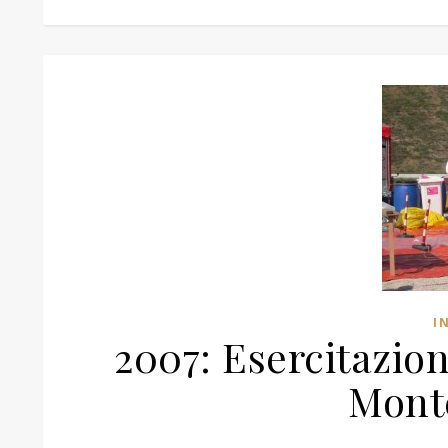
I
2007: Esercitazio
Mont