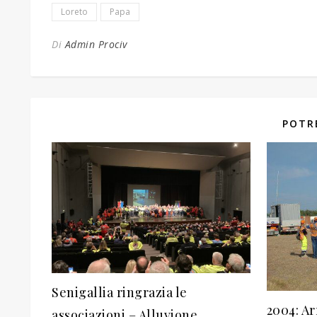
Loreto
Papa
Di
Admin Prociv
POTR
Senigallia ringrazia le
2004: Ar
associazioni – Alluvione