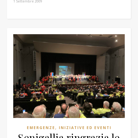
1 Settembre 2009
,
EMERGENZE
INIZIATIVE ED EVENTI
Senigallia ringrazia le