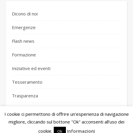
Dicono di noi
Emergenze
Flash news
Formazione
Iniziative ed eventi
Tesseramento
Trasparenza
I cookie ci permettono di offrire un'esperienza di navigazione
migliore, cliccando sul bottone "Ok" acconsenti all'uso dei
Ashe Tema di
WP Royal
.
cookie.
Informazioni
Ok