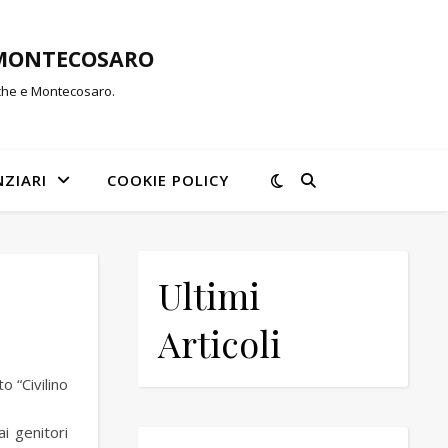
-MONTECOSARO
rche e Montecosaro.
NZIARI
COOKIE POLICY
Ultimi
Articoli
o “Civilino
i genitori