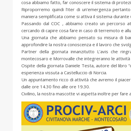
cosa abbiamo fatto, far conoscere il sistema di protez
Riproporremo quindi l’iter di un’emergenza pertant
maniera semplificata come si attiva il sistema durant
Passando dal COC , abbiamo creato un percorso attrave
cercando di capire cosa fare in caso di terremoto e all
Una giornata che abbiamo pensato su misura di bambin
approfondire la nostra conoscenza e il lavoro che svol
Partner della giornata innanzitutto L’avis che ri
montecosaro e Morrovalle che integreranno le attività 
Ospite della giornata Daniele Testa, autore del libro “c
esperienza vissuta a Castelluccio di Norcia.
Un appuntamento ricco di attività che avremo il piace
dalle ore 14.30 fino alle ore 19.30.
Civilino, la nostra mascotte vi aspetta inoltre per fare 